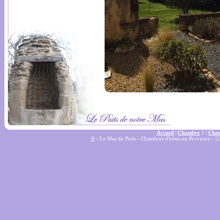
Accueil
|
Chambre
1 |
Cham
©
- Le Mas du Puits - Chambres d'hôtes en Provence - 2