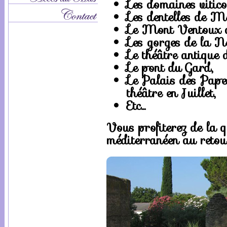
Les domaines vitic
Les dentelles de M
Le Mont Ventoux a
Les gorges de la N
Le théâtre antique 
Le pont du Gard,
Le Palais des Pape
théâtre en Juillet,
Etc…
Vous profiterez de la q
méditerranéen au retou