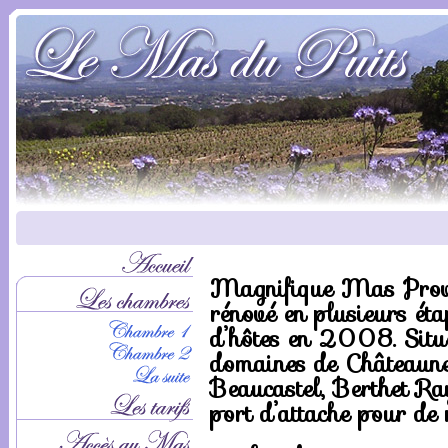
Magnifique Mas Prove
rénové en plusieurs ét
d’hôtes en 2008. Situ
domaines de Châteaune
Beaucastel, Berthet Ray
port d’attache pour de 